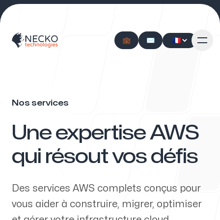
💼
💼
✉️
✉️
Nos services
Notre approche
-
Une expertise AWS
qui résout vos défis
Nos services
Des services AWS complets conçus pour
vous aider à construire, migrer, optimiser
et gérer votre infrastructure cloud.